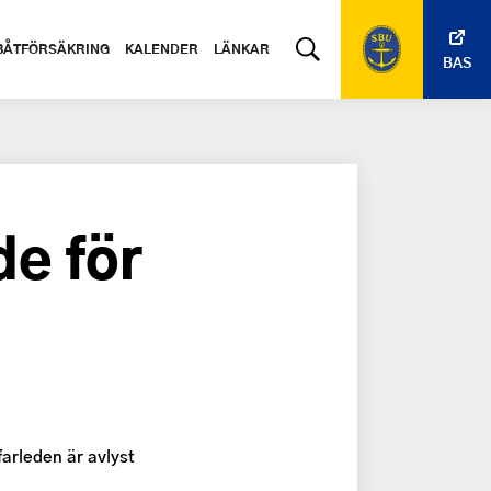
BÅTFÖRSÄKRING
KALENDER
LÄNKAR
BAS
e för
farleden är avlyst