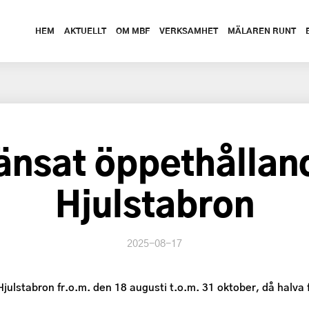
HEM
AKTUELLT
OM MBF
VERKSAMHET
MÄLAREN RUNT
änsat öppethålland
Hjulstabron
2025-08-17
julstabron fr.o.m. den 18 augusti t.o.m. 31 oktober, då halva 