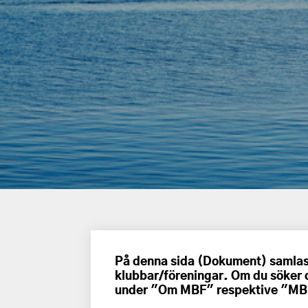
På denna sida (Dokument) samlas 
klubbar/föreningar. Om du söker 
under "Om MBF" respektive "MB