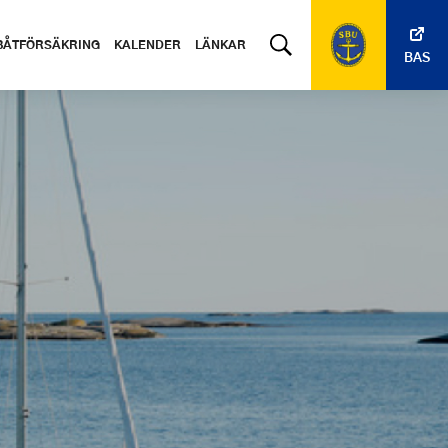
BÅTFÖRSÄKRING
KALENDER
LÄNKAR
BAS