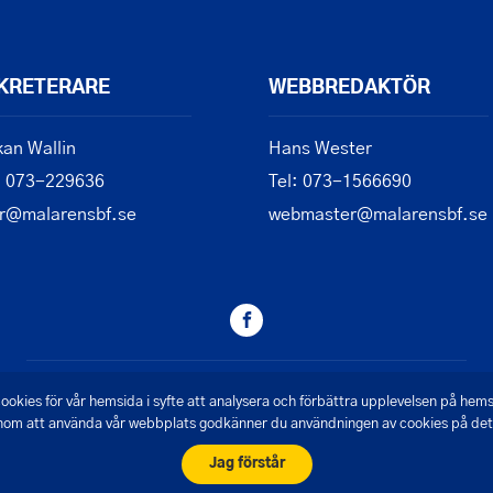
KRETERARE
WEBBREDAKTÖR
an Wallin
Hans Wester
: 073-229636
Tel: 073-1566690
r@malarensbf.se
webmaster@malarensbf.se
© 2026 - Mälarens Båtförbund
ookies för vår hemsida i syfte att analysera och förbättra upplevelsen på hem
om att använda vår webbplats godkänner du användningen av cookies på det 
Skapad av Pigment webbyrå
Jag förstår