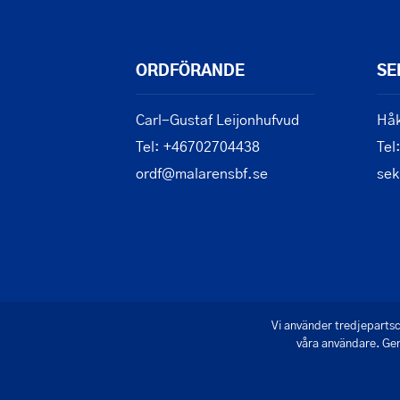
ORDFÖRANDE
SE
Carl-Gustaf Leijonhufvud
Håk
Tel: +46702704438
Tel
ordf@malarensbf.se
sek
Vi använder tredjepartsc
våra användare. Gen