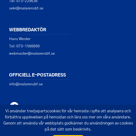
Tel: 073-229636
sekr@malarensbf.se
WEBBREDAKTÖR
Hans Wester
Tel: 073-1566690
webmaster@malarensbf.se
OFFICIELL E-POSTADRESS
info@malarensbf.se
Vi använder tredjepartscookies för vår hemsida i syfte att analysera och
förbättra upplevelsen på hemsidan och lära oss mer om våra användare.
Genom att använda vår webbplats godkänner du användningen av cookies
på det sätt som beskrivits.
© 2026 - Mälarens Båtförbund