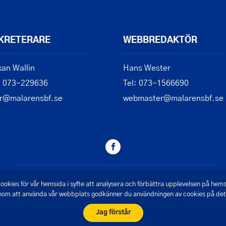
KRETERARE
WEBBREDAKTÖR
an Wallin
Hans Wester
: 073-229636
Tel: 073-1566690
r@malarensbf.se
webmaster@malarensbf.se
© 2026 - Mälarens Båtförbund
ookies för vår hemsida i syfte att analysera och förbättra upplevelsen på hem
om att använda vår webbplats godkänner du användningen av cookies på det 
Skapad av Pigment webbyrå
Jag förstår