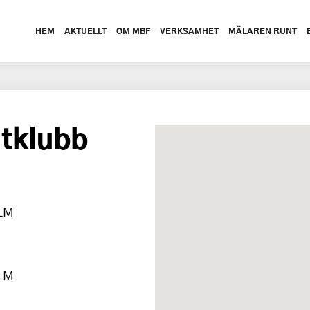
HEM
AKTUELLT
OM MBF
VERKSAMHET
MÄLAREN RUNT
åtklubb
OLM
OLM