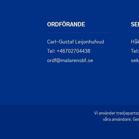
ORDFÖRANDE
SE
Carl-Gustaf Leijonhufvud
Håk
Tel: +46702704438
Tel
ordf@malarensbf.se
sek
Vi använder tredjepartsc
våra användare. Gen