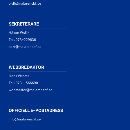
ordf@malarensbf.se
SEKRETERARE
Håkan Wallin
Tel: 073-229636
sekr@malarensbf.se
WEBBREDAKTÖR
Hans Wester
Tel: 073-1566690
webmaster@malarensbf.se
OFFICIELL E-POSTADRESS
info@malarensbf.se