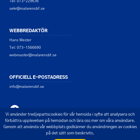
Tel: 073-229636
sekr@malarensbf.se
WEBBREDAKTÖR
Hans Wester
Tel: 073-1566690
webmaster@malarensbf.se
OFFICIELL E-POSTADRESS
info@malarensbf.se
Vi använder tredjepartscookies för vår hemsida i syfte att analysera och
förbättra upplevelsen på hemsidan och lära oss mer om våra användare.
Genom att använda vår webbplats godkänner du användningen av cookies
på det sätt som beskrivits.
© 2026 - Mälarens Båtförbund