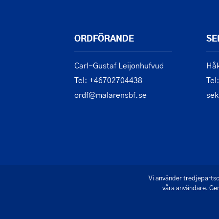
ORDFÖRANDE
SE
Carl-Gustaf Leijonhufvud
Håk
Tel: +46702704438
Tel
ordf@malarensbf.se
sek
Vi använder tredjepartsc
våra användare. Gen