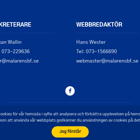
KRETERARE
WEBBREDAKTÖR
an Wallin
Hans Wester
: 073-229636
Tel: 073-1566690
r@malarensbf.se
webmaster@malarensbf.se
© 2026 - Mälarens Båtförbund
ookies för vår hemsida i syfte att analysera och förbättra upplevelsen på hem
om att använda vår webbplats godkänner du användningen av cookies på det 
Skapad av Pigment webbyrå
Jag förstår