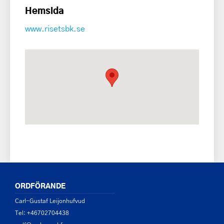
Hemsida
www.risetsbk.se
ORDFÖRANDE
Carl-Gustaf Leijonhufvud
Tel: +46702704438