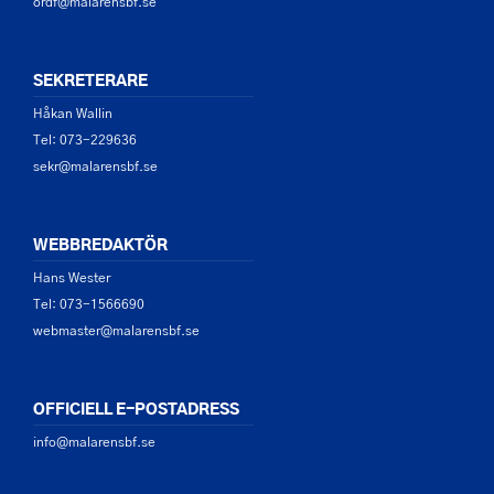
ordf@malarensbf.se
SEKRETERARE
Håkan Wallin
Tel: 073-229636
sekr@malarensbf.se
WEBBREDAKTÖR
Hans Wester
Tel: 073-1566690
webmaster@malarensbf.se
OFFICIELL E-POSTADRESS
info@malarensbf.se