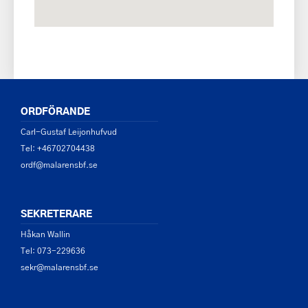
ORDFÖRANDE
Carl-Gustaf Leijonhufvud
Tel: +46702704438
ordf@malarensbf.se
SEKRETERARE
Håkan Wallin
Tel: 073-229636
sekr@malarensbf.se