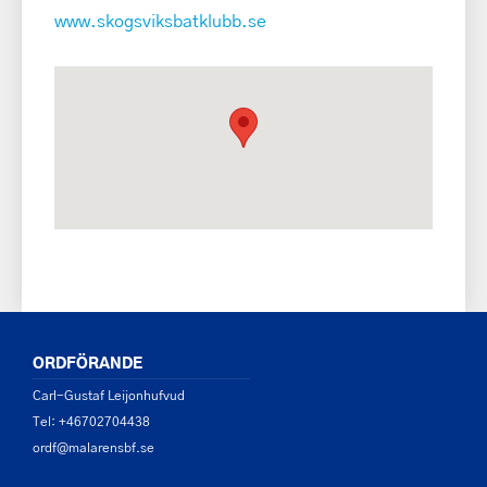
www.skogsviksbatklubb.se
ORDFÖRANDE
Carl-Gustaf Leijonhufvud
Tel: +46702704438
ordf@malarensbf.se