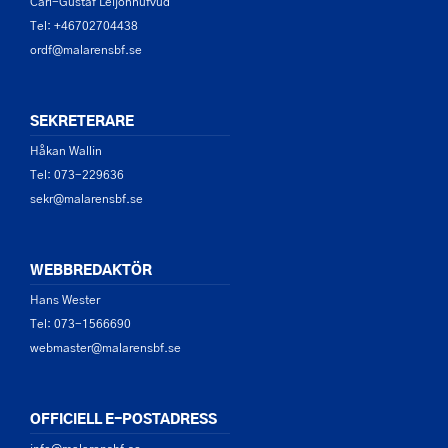
Carl-Gustaf Leijonhufvud
Tel: +46702704438
ordf@malarensbf.se
SEKRETERARE
Håkan Wallin
Tel: 073-229636
sekr@malarensbf.se
WEBBREDAKTÖR
Hans Wester
Tel: 073-1566690
webmaster@malarensbf.se
OFFICIELL E-POSTADRESS