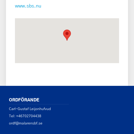
www.sbs.nu
ORDFÖRANDE
Carl-Gustaf Leijonhufvud
Tel: +46702704438
ordf@malarensbf.se