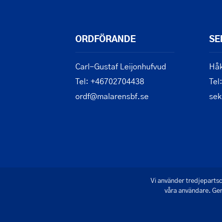
ORDFÖRANDE
SE
Carl-Gustaf Leijonhufvud
Håk
Tel: +46702704438
Tel
ordf@malarensbf.se
sek
Vi använder tredjepartsc
våra användare. Gen