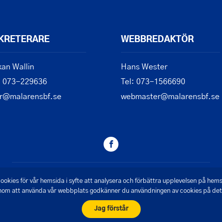
KRETERARE
WEBBREDAKTÖR
an Wallin
Hans Wester
: 073-229636
Tel: 073-1566690
r@malarensbf.se
webmaster@malarensbf.se
© 2026 - Mälarens Båtförbund
ookies för vår hemsida i syfte att analysera och förbättra upplevelsen på hem
om att använda vår webbplats godkänner du användningen av cookies på det 
Skapad av Pigment webbyrå
Jag förstår