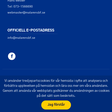
Hans Wester
Tel: 073-1566690
webmaster@malarensbf.se
OFFICIELL E-POSTADRESS
info@malarensbf.se
© 2026 - Mälarens Båtförbund
Vi använder tredjepartscookies för vår hemsida i syfte att analysera och
Skapad av Pigment webbyrå
förbättra upplevelsen på hemsidan och lära oss mer om våra användare.
Genom att använda vår webbplats godkänner du användningen av cookies
på det sätt som beskrivits.
Jag förstår