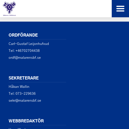
ORDFÖRANDE
Carl-Gustaf Leijonhufvud
Tel: +46702704438
ordf@malarensbf.se
SEKRETERARE
Håkan Wallin
Tel: 073-229636
sekr@malarensbf.se
WEBBREDAKTÖR