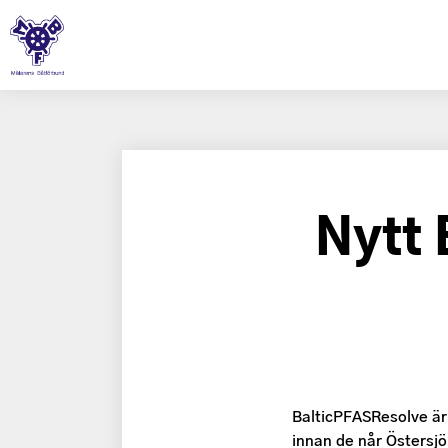
Nytt 
BalticPFASResolve är 
innan de når Östersj