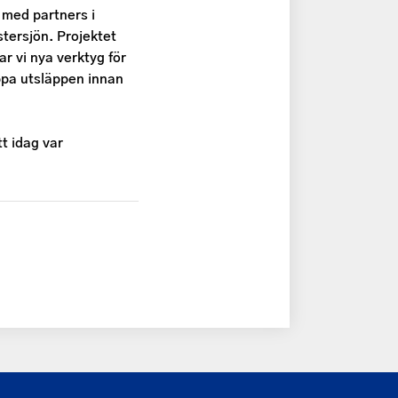
 med partners i
stersjön. Projektet
r vi nya verktyg för
oppa utsläppen innan
tt idag var