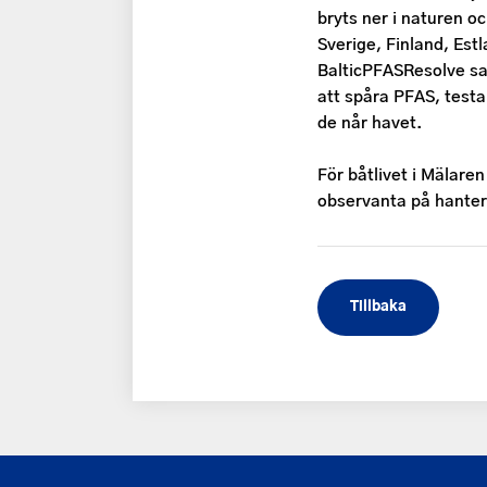
bryts ner i naturen o
Sverige, Finland, Estl
BalticPFASResolve sam
att spåra PFAS, testa
de når havet.
För båtlivet i Mälaren
observanta på hanter
Tillbaka