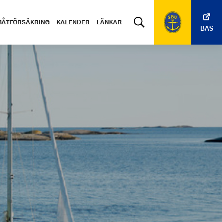
BÅTFÖRSÄKRING
KALENDER
LÄNKAR
BAS