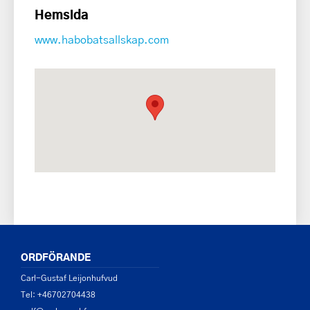
Hemsida
www.habobatsallskap.com
ORDFÖRANDE
Carl-Gustaf Leijonhufvud
Tel: +46702704438