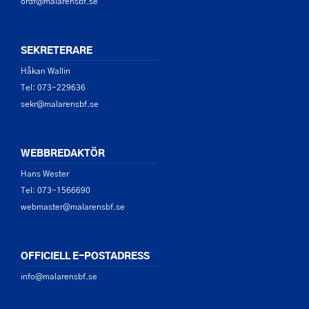
ordf@malarensbf.se
SEKRETERARE
Håkan Wallin
Tel: 073-229636
sekr@malarensbf.se
WEBBREDAKTÖR
Hans Wester
Tel: 073-1566690
webmaster@malarensbf.se
OFFICIELL E-POSTADRESS
info@malarensbf.se