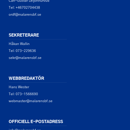
Carl-Gustaf Leijonhufvud
Tel: +46702704438
ordf@malarensbf.se
SEKRETERARE
Håkan Wallin
Tel: 073-229636
sekr@malarensbf.se
WEBBREDAKTÖR
Hans Wester
Tel: 073-1566690
webmaster@malarensbf.se
OFFICIELL E-POSTADRESS