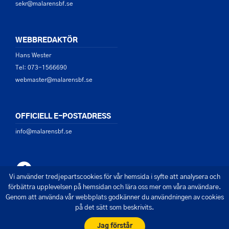
sekr@malarensbf.se
WEBBREDAKTÖR
Hans Wester
Tel: 073-1566690
webmaster@malarensbf.se
OFFICIELL E-POSTADRESS
info@malarensbf.se
Vi använder tredjepartscookies för vår hemsida i syfte att analysera och
förbättra upplevelsen på hemsidan och lära oss mer om våra användare.
Genom att använda vår webbplats godkänner du användningen av cookies
på det sätt som beskrivits.
© 2026 - Mälarens Båtförbund
Skapad av Pigment webbyrå
Jag förstår