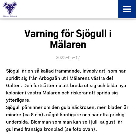
Varning för Sjögull i
Mälaren
2023-05-17
Sjögull är en så kallad främmande, invasiv art, som har
spridit sig från Arbogaån ut i Mälarens västra del
Galten. Den fortsätter nu att breda ut sig och bilda nya
kolonier i västra Mälaren och riskerar att sprida sig
ytterligare.
Sjögull påminner om den gula näckrosen, men bladen är
mindre (ca 8 cm), något kantigare och har ofta prickig
undersida. Blomman som man kan se i juli-augusti är
gul med fransiga kronblad (se foto ovan).