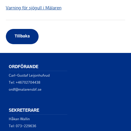
Varning för sjögull i Mälaren
Tillbaka
ORDFÖRANDE
Carl-Gustaf Leijonhufvud
Tel: +46702704438
ordf@malarensbf.se
SEKRETERARE
Håkan Wallin
Tel: 073-229636