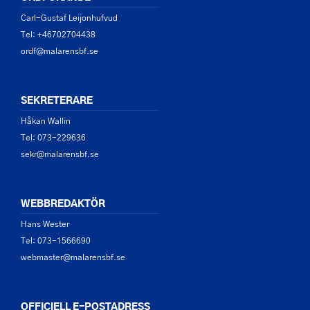
Carl-Gustaf Leijonhufvud
Tel: +46702704438
ordf@malarensbf.se
SEKRETERARE
Håkan Wallin
Tel: 073-229636
sekr@malarensbf.se
WEBBREDAKTÖR
Hans Wester
Tel: 073-1566690
webmaster@malarensbf.se
OFFICIELL E-POSTADRESS