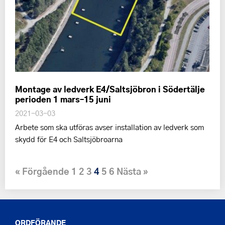
Montage av ledverk E4/Saltsjöbron i Södertälje
perioden 1 mars–15 juni
2021-03-03
Arbete som ska utföras avser installation av ledverk som
skydd för E4 och Saltsjöbroarna
« Förgående
1
2
3
4
5
6
Nästa »
ORDFÖRANDE